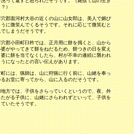
を洗って返すと怒られたそうです。（姥捨て山の生き
り？）
浮穴郡面河村大谷の近くの山に山女郎は、美人で媚び
ように微笑んでくるそうです。それに応じて微笑むと
んでしまうだそうです。
浮穴郡小田町臼杵では、正月用に餅を搗くと、山から
い婆がやってきて餅をねだるため、餅つきの日を変え
、婆に餅を当てなくしたら、村が不幸の連続に襲われ
ようになったとの言い伝えがあります。
村町には、猟師は、山に狩猟に行く前に、山姥を奉っ
いるお堂に寄ってから、山に入るのだそうです。
和地方では、子供をさらっていくというので、夜、外
出たがる子供に、山姥にさらわれずといって、子供を
していたそうです。