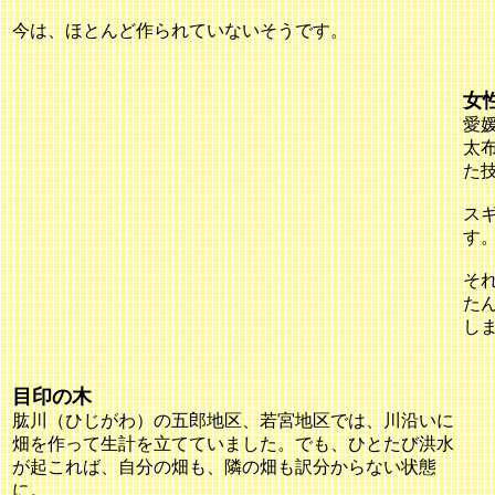
今は、ほとんど作られていないそうです。
女
愛
太
た
ス
す
そ
た
し
目印の木
肱川（ひじがわ）の五郎地区、若宮地区では、川沿いに
畑を作って生計を立てていました。でも、ひとたび洪水
が起これば、自分の畑も、隣の畑も訳分からない状態
に。