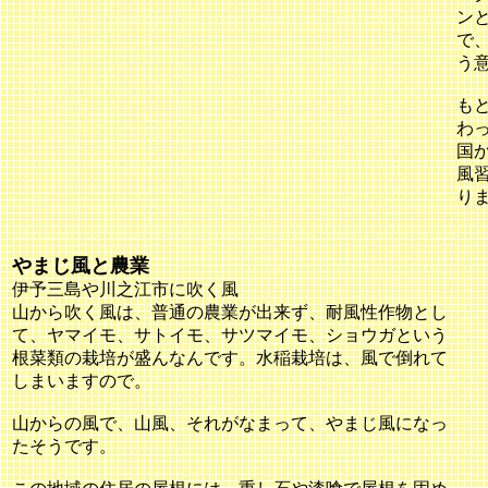
ン
で
う
も
わ
国
風
り
やまじ風と農業
伊予三島や川之江市に吹く風
山から吹く風は、普通の農業が出来ず、耐風性作物とし
て、ヤマイモ、サトイモ、サツマイモ、ショウガという
根菜類の栽培が盛んなんです。水稲栽培は、風で倒れて
しまいますので。
山からの風で、山風、それがなまって、やまじ風になっ
たそうです。