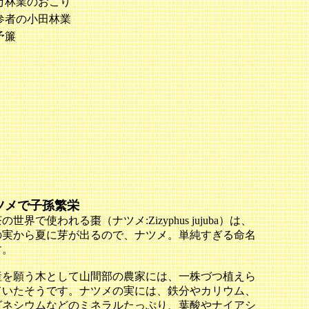
万林業のおこり
参者の小田林業
予簾
ツメで子孫繁栄
の世界で使われる棗（ナツメ:Zizyphus jujuba）は、
の実から夏に芽が出るので、ナツメ。単純すぎる命名
す。
産を願う木として山間部の農家には、一株づつ植えら
ていたそうです。ナツメの実には、鉄分やカリウム、
グネシウムなどのミネラルたっぷり、葉酸やナイアシ