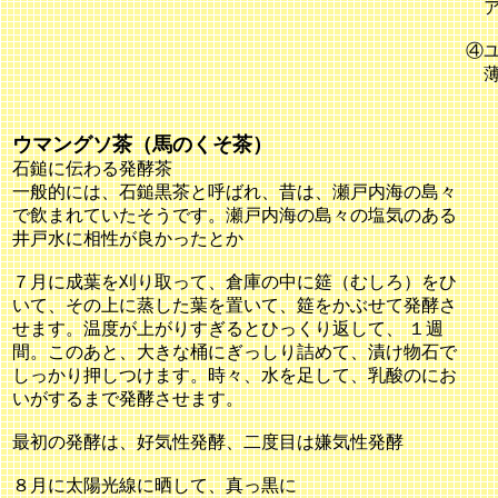
ア
④
薄
ウマングソ茶（馬のくそ茶）
石鎚に伝わる発酵茶
一般的には、石鎚黒茶と呼ばれ、昔は、瀬戸内海の島々
で飲まれていたそうです。瀬戸内海の島々の塩気のある
井戸水に相性が良かったとか
７月に成葉を刈り取って、倉庫の中に筵（むしろ）をひ
いて、その上に蒸した葉を置いて、筵をかぶせて発酵さ
せます。温度が上がりすぎるとひっくり返して、 １週
間。このあと、大きな桶にぎっしり詰めて、漬け物石で
しっかり押しつけます。時々、水を足して、乳酸のにお
いがするまで発酵させます。
最初の発酵は、好気性発酵、二度目は嫌気性発酵
８月に太陽光線に晒して、真っ黒に