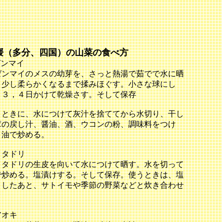
媛（多分、四国）の山菜の食べ方
ゼンマイ
ンマイのメスの幼芽を、さっと熱湯で茹でで水に晒
。少し柔らかくなるまで揉みほぐす。小さな球にし
、３，４日かけて乾燥さす。そして保存
うときに、水につけて灰汁を捨ててから水切り、干し
茸の戻し汁、醤油、酒、ウコンの粉、調味料をつけ
、油で炒める。
イタドリ
タドリの生皮を向いて水につけて晒す。水を切って
で炒める。塩漬けする。そして保存。使うときは、塩
きしたあと、サトイモや季節の野菜などと炊き合わせ
。
アオキ