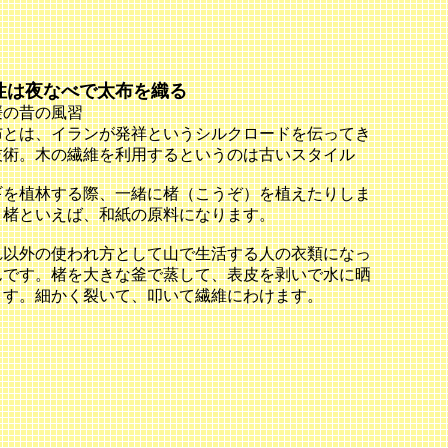
性は夜なべで太布を織る
媛の昔の風習
布とは、イランが発祥というシルクロードを伝ってき
技術。木の繊維を利用するというのは古いスタイル
ギを植林する際、一緒に楮（こうぞ）を植えたりしま
。楮といえば、和紙の原料になります。
れ以外の使われ方として山で生活する人の衣類になっ
んです。楮を大きな釜で蒸して、表皮を剥いで水に晒
ます。細かく裂いて、叩いて繊維にわけます。