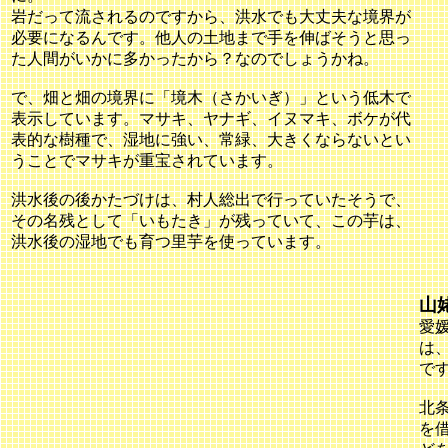
岩だって流されるのですから、洪水でも大丈夫な境界が
必要になるんです。他人の土地まで手を伸ばそうと思っ
た人間がいかに多かったから？なのでしょうかね。
で、畑と畑の境界に「境木（さかいぎ）」という低木で
表示しています。マサキ、ヤナギ、イヌマキ、ボケが代
表的な樹種で、湿地に強い、常緑、大きくならないとい
うことでマサキが重宝されています。
洪水後の後かたづけは、村人総出で行っていたそうで、
その名残として「いもたき」が残っていて、この芋は、
洪水後の湿地でも育つ里芋を使っています。
山
愛
は
で
北
を