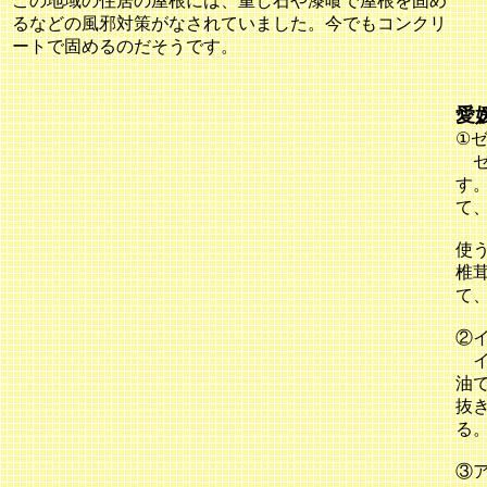
この地域の住居の屋根には、重し石や漆喰で屋根を固め
るなどの風邪対策がなされていました。今でもコンクリ
ートで固めるのだそうです。
愛
①
ゼ
す
て
使
椎
て
②
イ
油
抜
る
③