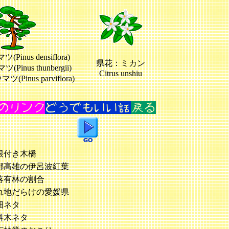
inus densiflora)
県花：ミカン
us thunbergii)
Citrus unshiu
us parviflora)
根付き木橋
都高雄の伊呂波紅葉
落有林の割合
れ地だらけの愛媛県
畑ネタ
料木ネタ