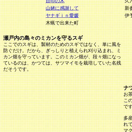
目印の木
久
山姥に感謝して
新
ヤナギｉｎ愛媛
伊
木蝋で出来た町
瀬戸内の島々のミカンを守るスギ
ここでのスギは、製材のためのスギではなく、単に風を
防ぐだけ。だから、ぎっしりと植えられ刈り込まれ、ミ
カン畑を守っています。このミカン畑が、段々畑になっ
ているのは、かつては、サツマイモを栽培していた名残
だそうです。
ナ
お茶
こ
で
多
れ
マ