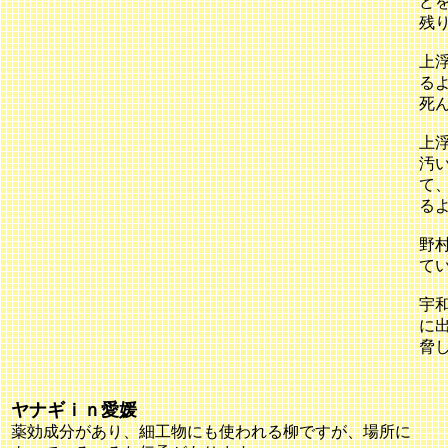
ど
残
上
る
死
上
汚
て
る
野
て
宇
に
脅
ヤナギｉｎ愛媛
薬効成分があり、細工物にも使われる柳ですが、場所に