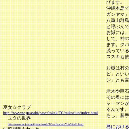
びます。
沖縄本島
ガンヤマ
八重山群
と呼ぶん
お嶽には
して、神
ます。ク
茂ってい
ススキも
お嶽は村
ビ」とい
ン」とも
老木や巨
その奥に
ャーマン
巫女☆クラブ
るんです
http://www.ne.jp/asahi/pasar/tokek/TG/mikoclub/index.html
もし、勝
ユタの世界
http://www.ne.jp/asahi/pasar/tokek/TG/mikoclub/YutaWorld.html
島におけ