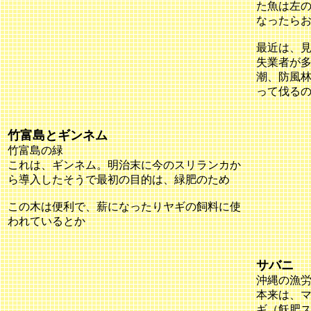
た魚は左
なったら
最近は、
失業者が
潮、防風
って伐る
竹富島とギンネム
竹富島の緑
これは、ギンネム。明治末に今のスリランカか
ら導入したそうで最初の目的は、緑肥のため
この木は便利で、薪になったりヤギの飼料に使
われているとか
サバニ
沖縄の漁
本来は、
ギ（飫肥