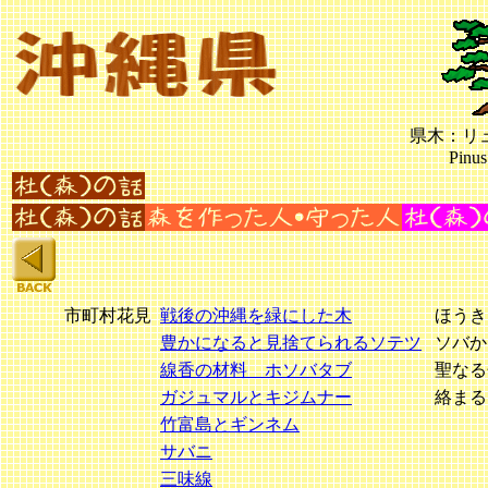
県木：リ
Pinus
市町村花見
戦後の沖縄を緑にした木
ほうき
豊かになると見捨てられるソテツ
ソバか
線香の材料 ホソバタブ
聖なる
ガジュマルとキジムナー
絡まる
竹富島とギンネム
サバニ
三味線