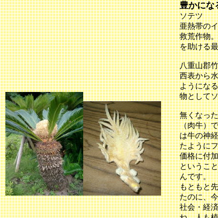
豊かにな
ソテツ
亜熱帯の
救荒作物
を助ける
八重山郡
西表から
ようにな
物として
無くなっ
（肉牛）
は牛の神
たように
価格に付
というこ
んです。
もともと
たのに、
社会・経
ね。人も