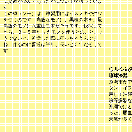
に交易が盛んであったかについて物語っていま
す。
この棹（ソー）は、練習用にはイスノキやクワ
を使うのです。高級なモノは、黒檀の木を。最
高級のモノは八重山黒木だそうです。伐採して
から、３～５年たっ たモノを使うとのこと。そ
うでないと、乾燥した際に狂っちゃうんです
ね。作るのに普通は半年、長いと３年だそうで
す。
ウルシin
琉球漆器
糸満市が
ダン、イ
用して沖
絵等多彩
沖縄では
った、豚
朱漆が多