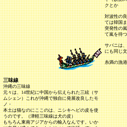
クとか
対波性の
ては韓国
突発性の
て嵐を待
サバニは
にも同じ
糸満の漁
三味線
沖縄の三味線
元々は、14世紀に中国から伝えられた三絃（サ
ムシェン）これが沖縄で独自に発展改良したモ
ノ・
本土は猫なのにここのは、ニシキヘビの皮を使
うのです。（津軽三味線は犬の皮）
もちろん東南アジアからの輸入なんです。いか