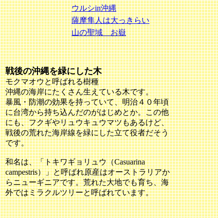
ウルシin沖縄
薩摩隼人は大っきらい
山の聖域 お嶽
戦後の沖縄を緑にした木
モクマオウと呼ばれる樹種
沖縄の海岸にたくさん生えている木です。
暴風・防潮の効果を持っていて、明治４０年頃
に台湾から持ち込んだのがはじめとか。この他
にも、フクギやリュウキュウマツもあるけど、
戦後の荒れた海岸線を緑にした立て役者だそう
です。
和名は、「トキワギョリュウ（Casuarina
campestris）」と呼ばれ原産はオーストラリアか
らニューギニアです。荒れた大地でも育ち、海
外ではミラクルツリーと呼ばれています。