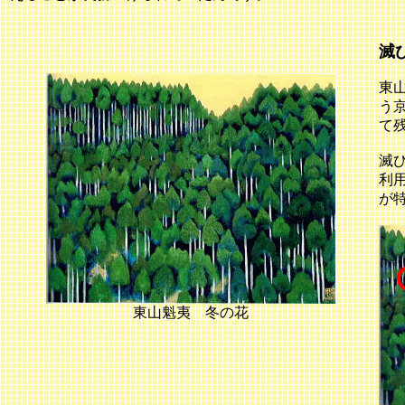
滅
東
う
て
滅
利
が
東山魁夷 冬の花