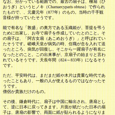
なお、分かっている範囲での、最古の扇子は、檜扇（ひ
おうぎ）というヒノキ（Chamaecyparis obtusa）で作られ
たもので、、元慶元年（877年）のもの。当時の千手観
音様が持っていたそうです。
能で有名な「敦盛」の奥方である玉織姫が、菩提を弔う
ために出家し、お寺で扇子を作成していたとのこと。そ
の扇子は、「阿古女扇（あこめおうぎ）」と呼ばれてい
たそうです。嵯峨天皇が病気の時、住職が念を入れて送
ったところ、病気が回復し、そこから一躍扇子が有名に
なったとのこと。この出来事が、京扇子の始まりと言わ
れているそうです。天長年間（824～833年）になるそう
です。
ただ、平安時代は、まだまだ紙や木片は貴重な時代であ
ったこともあり、一般の人が使えるものではなかったそ
うです。
僧侶か貴族だけのもの。
その後、鎌倉時代に、扇子は中国に輸出され、唐扇とし
て、逆に日本に戻ってきます。片面が紙だった日本の扇
子は、唐扇の影響で、両面に紙が貼られるようになりま