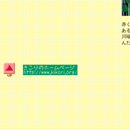
赤
あ
川
ん