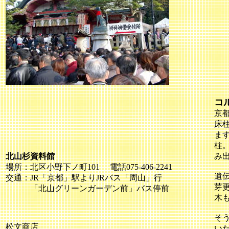
コ
京
床
ま
柱
北山杉資料館
み
場所：北区小野下ノ町101 電話075-406-2241
遺
交通：JR「京都」駅よりJRバス「周山」行
芽
「北山グリーンガーデン前」バス停前
木
そ
松文商店
い