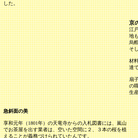
した。
京
江
地
烏
そ
材
達
扇
の
生
急斜面の美
享和元年（1801年）の天竜寺からの入札図書には、嵐山
でお茶屋を出す業者は、空いた空間に２、３本の桜を植
えることが義務づけられていたんです。