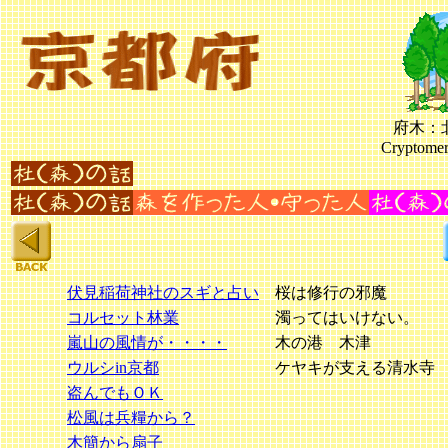
府木：
Cryptomer
伏見稲荷神社のスギと占い
桜は修行の邪魔
コルセット林業
濁ってはいけない。
嵐山の風情が・・・・
木の港 木津
ウルシin京都
ケヤキが支える清水寺
盗んでもＯＫ
松風は兵糧から？
木簡から扇子