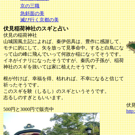
京の三職
急斜面の美
滅び行く京都の美
伏見稲荷神社のスギと占い
伏見の稲荷神社
山城国風土記によれば、秦伊侶具は、豊作に感謝して、
モチに的にして、矢を放って見事命中。すると白鳥にな
って山の峰に飛んでいって何故か稲になってそうです。
イネがイナリになったそうですが、秦氏の子孫が、稲荷
神社のスギを抜いては家に植えたそうです。
根が付けば、幸福を得、枯れれば、不幸になると信じて
祈ったそうです。
このスギを験（しるし）のスギというそうです。
志るしのすぎともいいます。
伏
500円と3000円で販売中
http