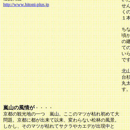
http://www.hitoni-plus.jp
せ
く
１
ちな
頃
の
て
い
で
北
台
丸
す
嵐山の風情が
・・・・
京都の観光地の一つ 嵐山。ここのマツが枯れ初めて大
問題。京都に都が出来て以来、変わらない松林の風景。
しかし、そのマツが枯れてサクラやカエデが出現中と