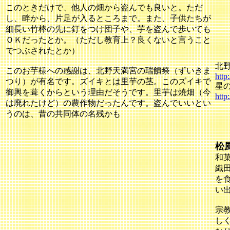
このときだけで、他人の畑から盗んでも良いと。ただ
し、畔から、片足が入るところまで。また、子供たちが
細長い竹棒の先に釘をつけ団子や、芋を盗んで歩いても
ＯＫだったとか。（ただし教育上？良くないと言うこと
でつぶされたとか）
北
このお芋様への感謝は、北野天満宮の瑞饋祭（ずいきま
http
つり）が有名です。ズイキとは里芋の茎。このズイキで
星
御輿を葺くからという理由だそうです。里芋は焼畑（今
http
は廃れたけど）の農作物だったんです。盗んでいいとい
うのは、昔の共同体の名残かも
松
和
織
を
い
宗
し