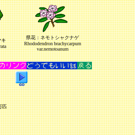
県花：ネモトシャクナゲ
ヤキ
Rhododendron brachycarpum
rata
var.nemotoanum
万匹