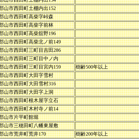
郡山市西田町土棚内出152
郡山市西田町高柴字峠森
郡山市西田町高柴字前林
郡山市西田町高柴舘野196
郡山市西田町高柴北ノ前149
郡山市西田町三町目吉田286
郡山市西田町三町目中ノ内
郡山市西田町三町目宮内159
樹齢500年以上
郡山市西田町大田字雪村
郡山市西田町大田雪村316
郡山市西田町大田字上洞
郡山市西田町根木屋字立石
郡山市西田町木村寺ノ前14
郡山市片平町館堀
郡山市三穂田町八幡東屋敷
郡山市荒井町荒井170
樹齢200年以上