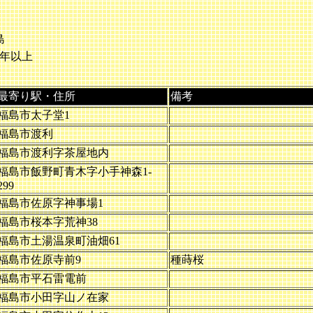
島
0年以上
最寄り駅・住所
備考
福島市太子堂1
福島市渡利
福島市渡利字茶屋地内
福島市飯野町青木字小手神森1-
299
福島市佐原字神事場1
福島市桜本字荒神38
福島市土湯温泉町油畑61
福島市佐原寺前9
種蒔桜
福島市平石雷電前
福島市小田字山ノ在家