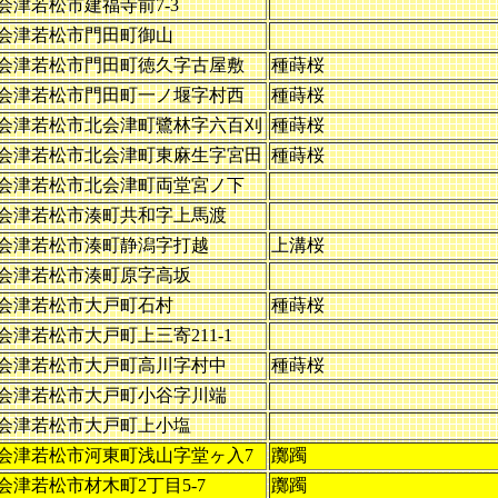
会津若松市建福寺前7-3
会津若松市門田町御山
会津若松市門田町徳久字古屋敷
種蒔桜
会津若松市門田町一ノ堰字村西
種蒔桜
会津若松市北会津町鷺林字六百刈
種蒔桜
会津若松市北会津町東麻生字宮田
種蒔桜
会津若松市北会津町両堂宮ノ下
会津若松市湊町共和字上馬渡
会津若松市湊町静潟字打越
上溝桜
会津若松市湊町原字高坂
会津若松市大戸町石村
種蒔桜
会津若松市大戸町上三寄211-1
会津若松市大戸町高川字村中
種蒔桜
会津若松市大戸町小谷字川端
会津若松市大戸町上小塩
会津若松市河東町浅山字堂ヶ入7
躑躅
会津若松市材木町2丁目5-7
躑躅