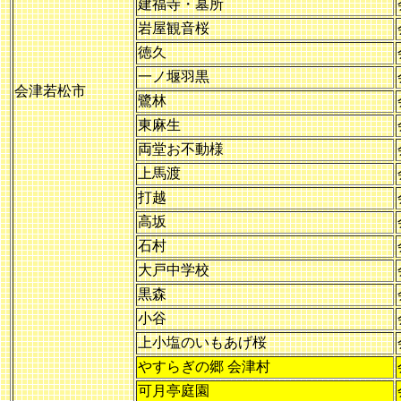
建福寺・墓所
岩屋観音桜
徳久
一ノ堰羽黒
会津若松市
鷺林
東麻生
両堂お不動様
上馬渡
打越
高坂
石村
大戸中学校
黒森
小谷
上小塩のいもあげ桜
やすらぎの郷 会津村
可月亭庭園