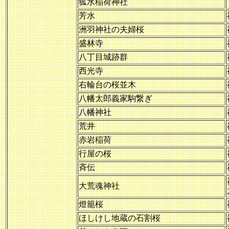
狐水稲荷神社
芳水
洲羽神社の夫婦桜
盛林寺
八丁目城跡群
西光寺
右輪台の桜並木
八幡太郎義家駒繋ぎ
八幡神社
荒井
赤岩稲荷
行屋の桜
斉伝
大荒魂神社
燈籠桜
ほしけし地蔵の石割桜