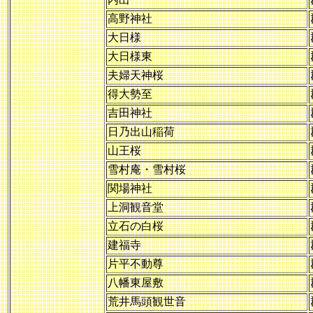
高野神社
大日様
大日様東
夫婦天神桜
得大勢至
吉田神社
日乃出山稲荷
山王桜
雪村庵・雪村桜
関場神社
上洞観音堂
立石の白桜
建福寺
片平不動尊
八幡東屋敷
荒井馬頭観世音