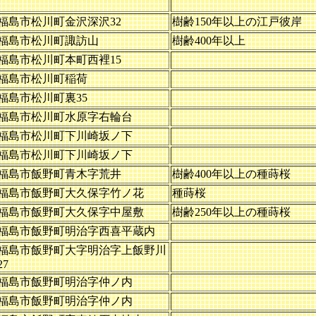
福島市松川町金沢深沢32
樹齢150年以上の江戸彼岸
福島市松川町諏訪山
樹齢400年以上
福島市松川町本町西裡15
福島市松川町稲荷
福島市松川町裏35
福島市松川町水原字右輪台
福島市松川町下川崎坂ノ下
福島市松川町下川崎坂ノ下
福島市飯野町青木字荒井
樹齢400年以上の種蒔桜
福島市飯野町大久保字竹ノ花
種蒔桜
福島市飯野町大久保字中屋敷
樹齢250年以上の種蒔桜
福島市飯野町明治字西喜平蔵内
福島市飯野町大字明治字上飯野川
27
福島市飯野町明治字仲ノ内
福島市飯野町明治字仲ノ内