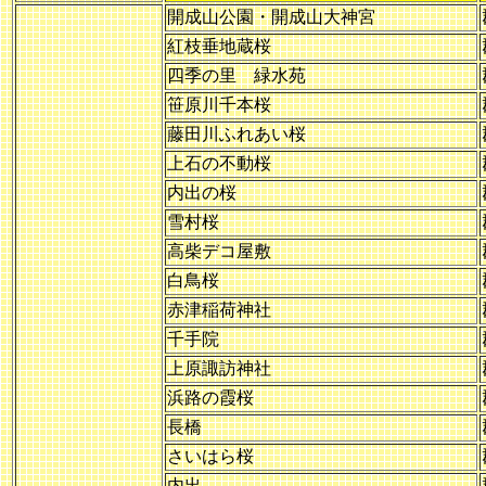
開成山公園・開成山大神宮
紅枝垂地蔵桜
四季の里 緑水苑
笹原川千本桜
藤田川ふれあい桜
上石の不動桜
内出の桜
雪村桜
高柴デコ屋敷
白鳥桜
赤津稲荷神社
千手院
上原諏訪神社
浜路の霞桜
長橋
さいはら桜
内出