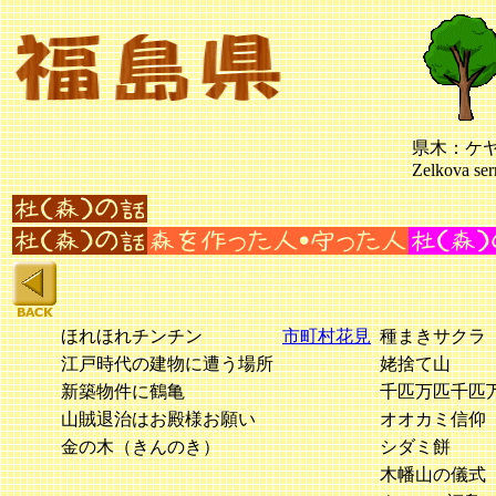
県木：ケ
Zelkova ser
ほれほれチンチン
市町村花見
種まきサクラ
江戸時代の建物に遭う場所
姥捨て山
新築物件に鶴亀
千匹万匹千匹
山賊退治はお殿様お願い
オオカミ信仰
金の木（きんのき）
シダミ餅
木幡山の儀式