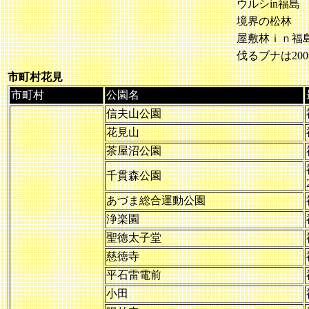
ウルシin福島
境界の松林
屋敷林ｉｎ福
伐るブナは20
市町村花見
市町村
公園名
信夫山公園
花見山
茶屋沼公園
千貫森公園
あづま総合運動公園
浄楽園
聖徳太子堂
慈徳寺
平石雷電前
小田