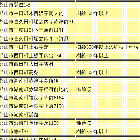
郡山市開成1-5
郡山市中田町木目沢字岡ノ内
樹齢400年以上
郡山市喜久田町堀之内字赤津前71
郡山市三穂田町下守屋前田31
郡山市喜久田町堀之内字下河原
郡山市中田町上石字舘
樹齢350年以上の紅枝垂れ桜
郡山市西田町土棚字内出134
樹齢200年以上
郡山市西田町大田字雪村
郡山市西田町高柴
樹齢500年以上
郡山市湖南町赤津字墓所後
郡山市湖南町赤津字稲荷前地内
御前桜
郡山市湖南町福良字寺前6164
郡山市湖南町福良字上原7156
郡山市湖南町浜路
郡山市熱海町長橋字反田59
種蒔桜
郡山市静町37
樹齢350年以上
郡山市西田町土棚内出134