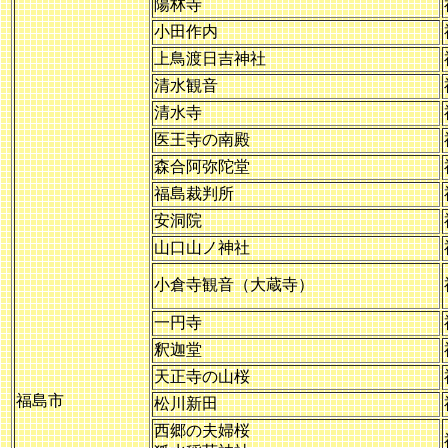
陽林寺
小田作内
上鳥渡日吉神社
清水観音
清水寺
医王寺の南殿
森合阿弥陀堂
福島裁判所
安洞院
山口山ノ神社
小倉寺観音（大蔵寺）
一円寺
釈迦堂
天正寺の山桜
福島市
松川新田
西郷の夫婦桜