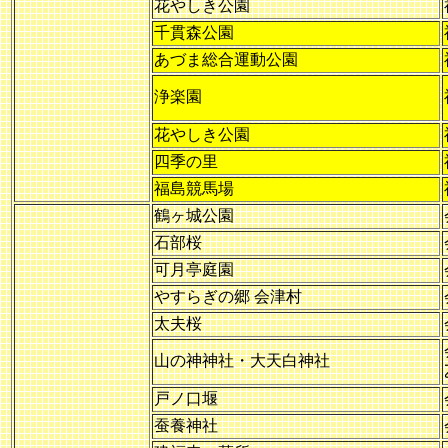
花やしき公園
千貫森公園
あづま総合運動公園
浄楽園
花やしき公園
四季の里
福島競馬場
鶴ヶ城公園
石部桜
可月亭庭園
やすらぎの郷 会津村
太夫桜
山の神神社・大天白神社
戸ノ口堰
蚕養神社