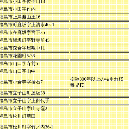
福島市小田字位作山13
福島市小田字作内
福島市上鳥渡山王16
福島市町庭坂字上清水40-１
福島市在庭坂字宮下35
福島市飯坂町平野寺前45
福島市森合字屋敷中11
福島市花園町5-38
福島市山口字寺前5
福島市山口字山中
樹齢300年以上の枝垂れ桜
福島市小倉寺字拾石7
稚児桜
福島市立子山町屋坂38
福島市立子山字上御代手
福島市立子山字山寺窪2
福島市松川町新田
福島市松川町字竹ノ内36-1