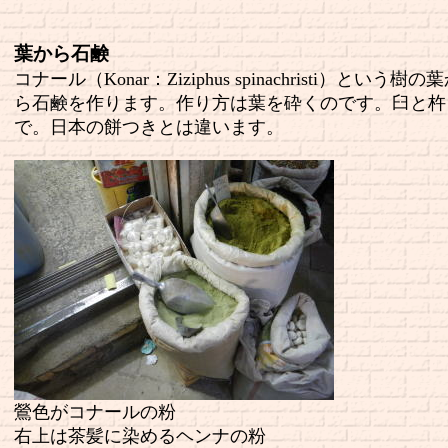
葉から石鹸
コナール（Konar：Ziziphus spinachristi）という樹の
ら石鹸を作ります。作り方は葉を砕くのです。臼と杵
で。日本の餅つきとは違います。
鶯色がコナールの粉
右上は茶髪に染めるヘンナの粉