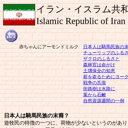
イラン・イスラム共
Islamic Republic of Iran
赤ちゃんにアーモンドミルク
日本人は騎馬民族の
チューリップのふる
ザクロのふるさと
森林官は命がけ
土壌保全の知恵
薪を盗るためにヨー
戦争の爪痕
街路樹は水路に
葉から石鹸
自然資源週間の一例
日本人は騎馬民族の末裔？
遊牧民の特徴の一つに、荷物が少ないというのがあり