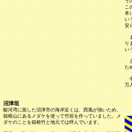
う
こ
本
い
安
ま
り
い
さ
た
令
万
沼津垣
駿河湾に面した沼津市の海岸近くは、西風が強いため、
箱根山にあるメダケを使って竹垣を作っていました。メ
ダケのことを箱根竹と地元では呼んでいます。