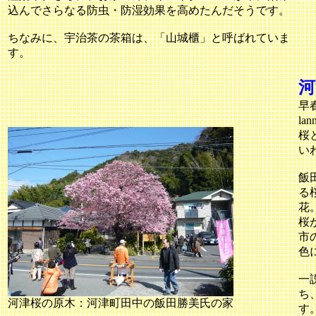
込んでさらなる防虫・防湿効果を高めたんだそうです。
ちなみに、宇治茶の茶箱は、「山城櫃」と呼ばれていま
す。
河
早
la
桜
い
飯
る
花
桜
市
色
一
ち
河津桜の原木：河津町田中の飯田勝美氏の家
す