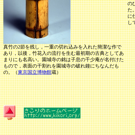
の
た
に
し
真竹の2節を残し，一重の切れ込みを入れた簡潔な作で
あり，以後，竹花入の流行を生む最初期の古典としてあ
まりにも名高い。園城寺の銘は子息の千少庵が名付けた
もので，表面の干割れを園城寺の破れ鐘にちなんだも
の。（
東京国立博物館
蔵）