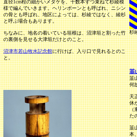
直径1cm程の細かいメダケを、十数本ずつ束ねて杉綾模
様で編んでいきます。ヘリンボーンとも呼ばれ、ニシン
の骨とも呼ばれ、地区によっては、杉綾ではなく、綾杉
と呼ぶ場合もあります。
杉
ちなみに、地名の着いている垣根は、沼津垣と割った竹
の裏側を見せる大津垣だけとのこと。
沼津市若山牧水記念館
に行けば、入り口で見れるとのこ
と。
韮
韮
何
天
休
（
た
韮
本