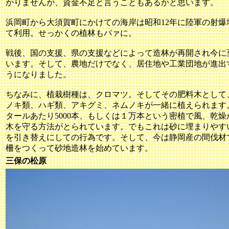
かりませんが、資金不足と言うこともあるかと思います。
浜岡町から大須賀町にかけての海岸は昭和12年に陸軍の射爆
て利用。せっかくの植林もパァに。
戦後、国の支援、県の支援などによって造林が再開され今に
います。そして、農地だけでなく、居住地や工業団地が進出
うになりました。
ちなみに、植栽樹種は、クロマツ。そしてその肥料木として
ノキ類、ハギ類、アキグミ、ネムノキが一緒に植えられます
タールあたり5000本、もしくは１万本という密植で風、乾燥
木を守る方法がとられています。でもこれは砂に埋まりやす
を引き替えにしての行為です。そして、今は静岡産の間伐材
柵をつくって砂地造林を始めています。
三保の松原