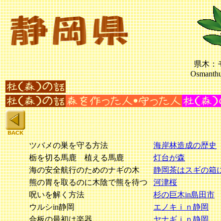
県木：
Osmanthu
ツバメの巣を守る方法
海岸林造成の歴史
栃を切る馬鹿 植える馬鹿
灯台が森
海の安全航行のためのナギの木
静岡茶はスギの箱
熊の胃を取るのに木陰で熊を待つ
河津桜
呪いを解く方法
杉の巨木in島田市
ウルシin静岡
エノキｉｎ静岡
合板の最初は楽器
ヤナギｉｎ静岡