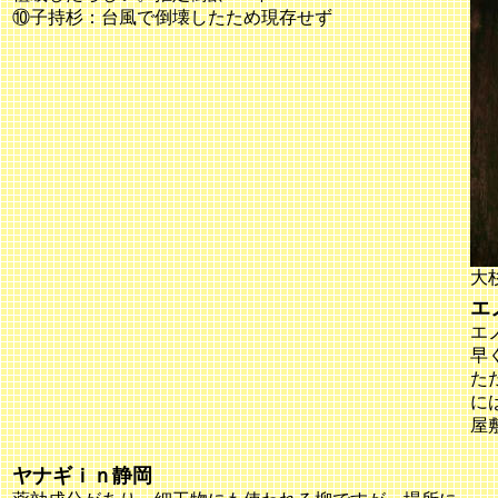
⑩子持杉：台風で倒壊したため現存せず
大
エ
エノ
早
た
に
屋
ヤナギｉｎ静岡