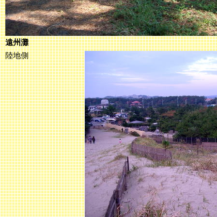
遠州灘
陸地側