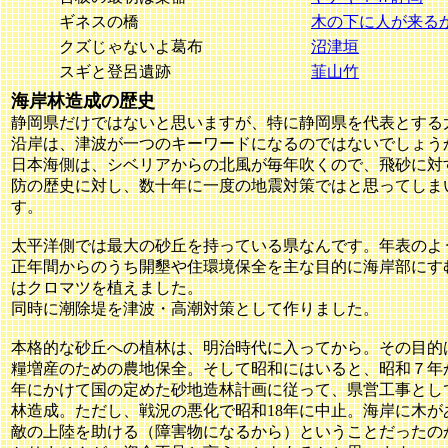
ギネスの橋
木の下に人が来る
クズじゃないよ葛布
沼津垣
スギと登呂遺跡
韮山竹
海岸林造成の歴史
静岡県だけではないと思いますが、特に静岡県を代表とする
沿岸は、津波が一つのキーワードになるのではないでしょう
日本海側は、シベリアからの北風が毎年吹くので、飛砂に対
防の歴史に対し、数十年に一度の地震対策ではと思ってしま
す。
太平洋側では最大の砂丘を持っている県なんです。年表のよ
正年間からのうち開墾や住環境保全を主な目的に海岸部にす
はクロマツを植えました。
同時に潮除堤を津波・高潮対策として作りました。
本格的な砂丘への植林は、明治時代に入ってから。その目的
糧増産のための農地保全。そして昭和にはいると、昭和７年か
年にかけて国の定めた砂地造林計画に従って、県営工事とし
林造成。ただし、戦況の悪化で昭和18年に中止。海岸に木が
敵の上陸を助ける（障害物になるから）ということだったの