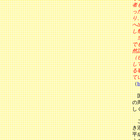
者
っ
り
へ
し
当
で
然
（
し
る
て
（
h
国
の
し
こ
き
平