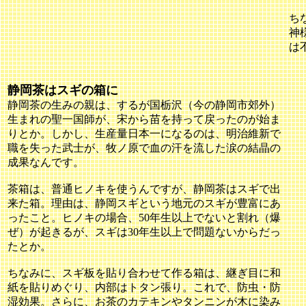
ち
神
は
静岡茶はスギの箱に
静岡茶の生みの親は、するが国栃沢（今の静岡市郊外）
生まれの聖一国師が、宋から苗を持って戻ったのが始ま
りとか。しかし、生産量日本一になるのは、明治維新で
職を失った武士が、牧ノ原で血の汗を流した涙の結晶の
成果なんです。
茶箱は、普通ヒノキを使うんですが、静岡茶はスギで出
来た箱。理由は、静岡スギという地元のスギが豊富にあ
ったこと。ヒノキの場合、50年生以上でないと割れ（爆
ぜ）が起きるが、スギは30年生以上で問題ないからだっ
たとか。
ちなみに、スギ板を貼り合わせて作る箱は、継ぎ目に和
紙を貼りめぐり、内部はトタン張り。これで、防虫・防
湿効果。さらに、お茶のカテキンやタンニンが木に染み