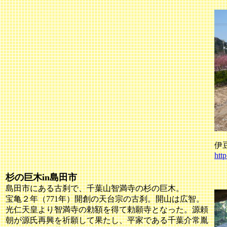
伊
htt
杉の巨木in島田市
島田市にある古刹で、千葉山智満寺の杉の巨木。
宝亀２年（771年）開創の天台宗の古刹。開山は広智。
光仁天皇より智満寺の勅額を得て勅願寺となった。源頼
朝が源氏再興を祈願して果たし、平家である千葉介常胤