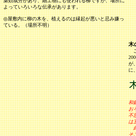
薬効成分があり、細工物にも使われる柳ですが、場所に
よっていろいろな伝承があります。
◎屋敷内に柳の木を、植えるのは縁起が悪いと忌み嫌っ
ている。（場所不明）
木
ご神
2
が
に
和
お
不
は
此
そ