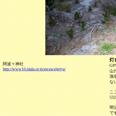
灯
阿波々神社
G
http://www10.plala.or.jp/awawajinjya/
山
漁
な
こ
5
明
で