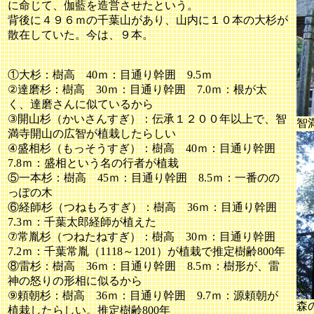
に命じて、伽藍を造営させたという。
背後に４９６ｍの千葉山があり、山内に１０本の大杉が
散在していた。今は、９本。
①大杉：樹高 40ｍ：目通り幹囲 9.5ｍ
②達磨杉：樹高 30ｍ：目通り幹囲 7.0ｍ：根が太
く、達磨さんに似ているから
③開山杉（かいさんすぎ）：伝承１２００年以上で、智
智
満寺開山の広智が植栽したらしい
④盛相杉（もっそうすぎ）：樹高 40ｍ：目通り幹囲
7.8ｍ：盛相という名の行者が植栽
⑤一本杉：樹高 45ｍ：目通り幹囲 8.5ｍ：一番のの
っぽの木
⑥経師杉（つねもろすぎ）：樹高 36ｍ：目通り幹囲
7.3ｍ：千葉太郎経師が植えた
⑦常胤杉（つねたねすぎ）：樹高 30ｍ：目通り幹囲
7.2ｍ：千葉常胤（1118～1201）が植栽で推定樹齢800年
⑧雷杉：樹高 36ｍ：目通り幹囲 8.5ｍ：樹形が、雷
神の怒りの形相に似るから
⑨頼朝杉：樹高 36ｍ：目通り幹囲 9.7ｍ：源頼朝が
森
植栽したらしい。推定樹齢800年