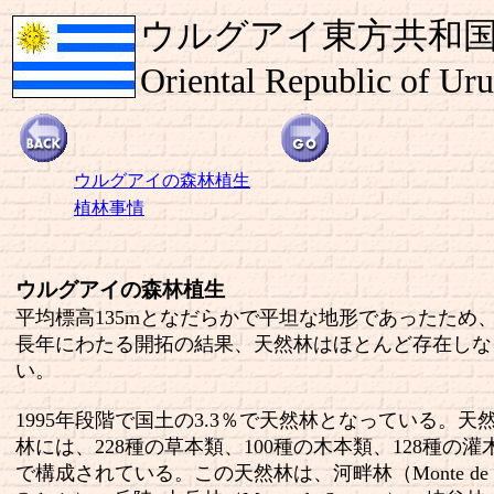
ウルグアイ東方共和
Oriental Republic of Ur
ウルグアイの森林植生
植林事情
ウルグアイの森林植生
平均標高135mとなだらかで平坦な地形であったため
長年にわたる開拓の結果、天然林はほとんど存在しな
い。
1995年段階で国土の3.3％で天然林となっている。天
林には、228種の草本類、100種の木本類、128種の灌
で構成されている。この天然林は、河畔林（Monte de