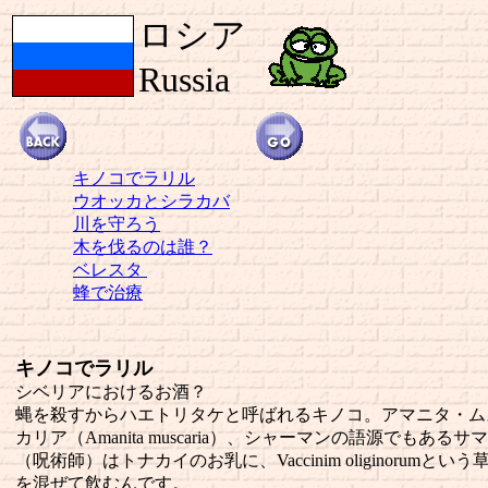
ロシア
Russia
キノコでラリル
ウオッカとシラカバ
川を守ろう
木を伐るのは誰？
ベレスタ
蜂で治療
キノコでラリル
シベリアにおけるお酒？
蝿を殺すからハエトリタケと呼ばれるキノコ。アマニタ・ム
カリア（Amanita muscaria）、シャーマンの語源でもあるサ
（呪術師）はトナカイのお乳に、Vaccinim oliginorumという
を混ぜて飲むんです。