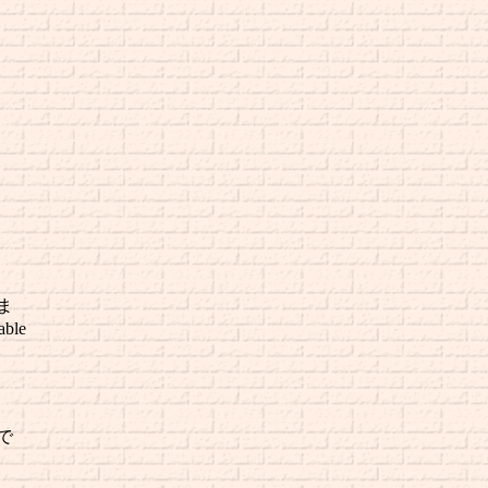
ま
ble
で