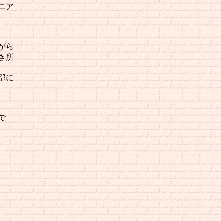
ニア
がら
き所
部に
で