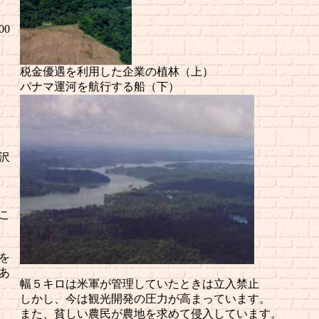
0
税金優遇を利用した企業の植林（上）
パナマ運河を航行する船（下）
沢
こ
を
あ
幅５キロは米軍が管理していたときは立入禁止
しかし、今は観光開発の圧力が高まっています。
また、貧しい農民が農地を求めて侵入しています。