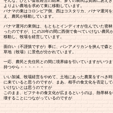
そんな、ひどい畜産経営の結果、多くの農民は貧困にあえぎ
よりよい農地を求めて東に移動しています。
パナマの東はコロンビア側、西はコスタリカ、パナマ運河を
え、農民が移動しています。
パナマ運河の東側は、もともとインディオが住んでいた密林
ったのですが、]この20年の間に西側で食べていけない農民
移動し、牧場を経営しています。
面白い（不謹慎ですが）事に、パンアメリカンを挟んで森と
草地（牧場）に景色が分かれています。
一応、農民と先住民との間に境界線を引いていますがいつま
持つやら・・・・・・
いい加減、牧場経営をやめて、土地にあった農業をすべき時
に来ていると思うのですが、まあ、相手の食文化を否定して
いけないとは思うのですが
このまま、ビフテキの食文化が広まるというのは、熱帯林を
壊することにつながっているのですが