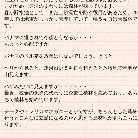
このため、運河のまわりには森林が残っています。
森が貯水池として、また土砂流亡を防ぐ役目があるため、200
年までは米軍がしっかり管理していて、幅５キロは天然林で
す。
パナマに返されて今後どうなるか・・・
ちょっと心配ですが
パナマのドル箱を放棄はしないでしょう。きっと
ヘリから見ると、運河沿い５キロを超えると放牧地で草地が
山見えます。
ハゲみたいに見えますが・・・・・・
最近、税金の免除の代わりに企業に植林を薦めており、あち
ちで植林を始めています。
チークやアフリカマホガニーとかですが、ちゃんとした造林
行うとこんなに立派になるのかと思える造林地があちこちに
ります。