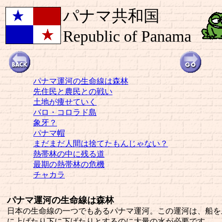
パナマ共和国
Republic of Panama
パナマ運河の生命線は森林
先住民と農民との戦い
土地が痩せていく
バロ・コロラド島
象牙？
パナマ帽
まだまだ人間は捨てたもんじゃない？
熱帯林の中に残る道
最期の熱帯林の危機
チャカラ
パナマ運河の生命線は森林
日本の生命線の一つでもあるパナマ運河。この運河は、船を
に上げたり下に下げたりとするのに大量の水が必要です。