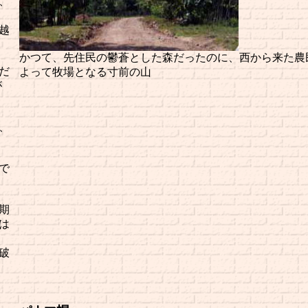
、
越
かつて、先住民の鬱蒼とした森だったのに、西から来た農
だ
よって牧場となる寸前の山
が
、
で
期
は
破