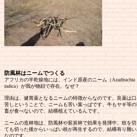
防風林はニームでつくる
アフリカの半乾燥地には、インド原産のニーム（Azadirachta
indica）が我が物顔で存在。なぜ？
理由は、健胃薬となるニームの特徴からなのです。良薬は口
苦しということで、ニームも苦い葉っぱです。牛もヤギ等の
畜が食べないので、結構植えているんです。
ニームの造林地は、防風林や薪炭林で効果を発揮中。枝を切
ても切った後からいっぱい枝が再生するので、結構有り難い
なのです。