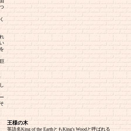
由
つ
く
れ
い
を
、巨
石
し
ー
そ
王様の木
英語名King of the EarthともKing's Woodと呼ばれる