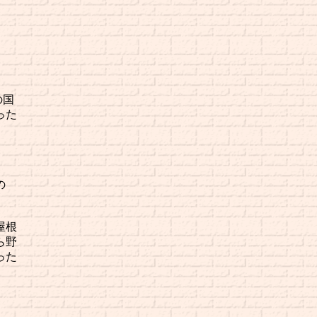
の国
った
の
屋根
ら野
った