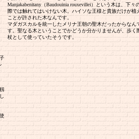
Manjakabenitany（Baudouinia rouxevillei）という木は、下
際では触れてはいけない木。ハイソな王様と貴族だけが植
ことが許された木なんです。
マダガスカルを統一したメリナ王朝の聖木だったからなん
す。聖なる木ということでかどうか分かりませんが、歩く
杖として使っていたそうです。
子
ル
ん
靱
し
使
イ