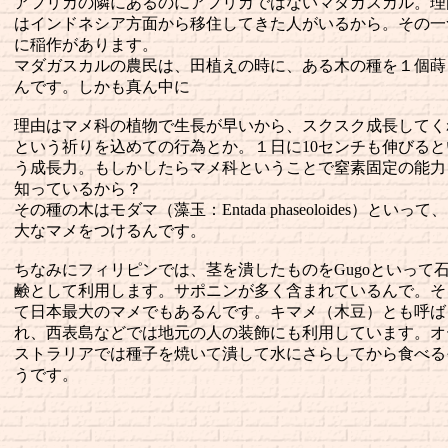
アフリカの隣にあるのにアフリカではないマダガスカル。理
はインドネシア方面から移住してきた人がいるから。その一
に稲作があります。
マダガスカルの農民は、田植えの時に、ある木の種を１個蒔
んです。しかも真ん中に
理由はマメ科の植物で生長が早いから、スクスク成長してく
という祈りを込めての行為とか。１日に10センチも伸びると
う成長力。もしかしたらマメ科ということで窒素固定の能力
知っているから？
その種の木はモダマ（藻玉：Entada phaseoloides）といって
大なマメをつけるんです。
ちなみにフィリピンでは、茎を潰したものをGugoといって
鹸として利用します。サポニンが多く含まれているんで。そ
て日本最大のマメでもあるんです。キマメ（木豆）とも呼ば
れ、西表島などでは地元の人の装飾にも利用しています。オ
ストラリアでは種子を焼いて潰して水にさらしてから食べる
うです。