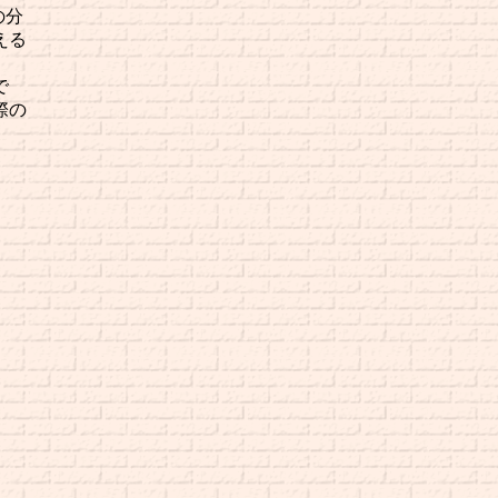
々の分
える
で
際の