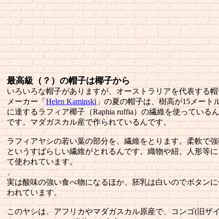
最高級（？）の帽子は椰子から
いろいろな帽子がありますが、オーストラリアを代表する帽
メーカー「
Helen Kaminski
」の夏の帽子は、樹高が15メート
に達するラフィア椰子（Raphia ruffia）の繊維を使っている
です。マダガスカル産で作られているんです。
ラフィアヤシの若い葉の部分を、繊維をとります。柔軟で強
というすばらしい繊維がとれるんです。織物や紐、人形等に
て使われています。
、
実は酸味の強い食べ物になるほか、胚乳は白いのでボタンに
われています。
このヤシは、アフリカやマダガスカル原産で、コンゴ(旧ザ