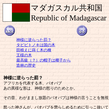
マダガスカル共和国
Republic of Madagascar
神様に逆らった罰？
タビビトノキは国の木
田植えに蒔く木の種
王様の木
最高級（？）の帽子は椰子から
造林の歴史
神様に逆らった罰？
アフリカを代表する木、バオバブ
あの異様な形は、神様の怒りのためとか。
その昔、わがままし放題のバオバブは神様の言うことを無視
怒った神さんが、バオバブを懲らしめるために引っこ抜いて