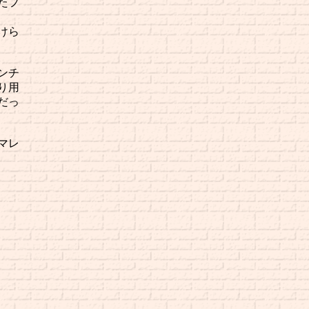
たフ
けら
ンチ
り用
だっ
マレ