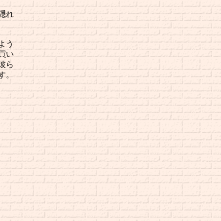
隠れ
よう
買い
彼ら
す。