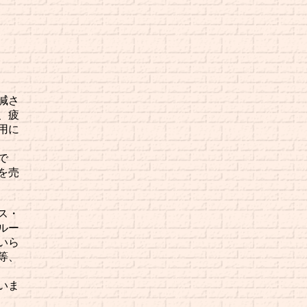
減さ
、疲
用に
で
を売
ス・
ルー
いら
等、
いま