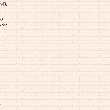
が飛
の
いの
）