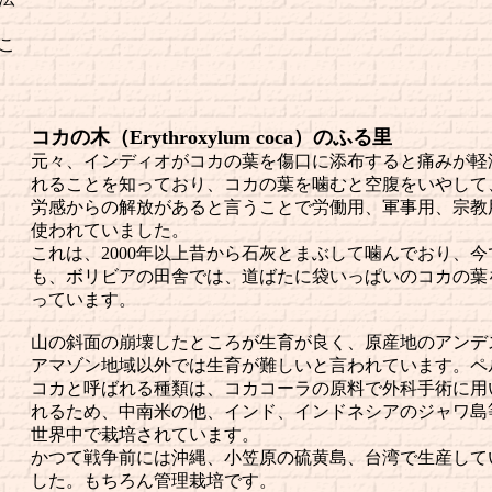
こ
コカの木（Erythroxylum coca）のふる里
元々、インディオがコカの葉を傷口に添布すると痛みが軽
れることを知っており、コカの葉を噛むと空腹をいやして
労感からの解放があると言うことで労働用、軍事用、宗教
使われていました。
これは、2000年以上昔から石灰とまぶして噛んでおり、今
も、ボリビアの田舎では、道ばたに袋いっぱいのコカの葉
っています。
山の斜面の崩壊したところが生育が良く、原産地のアンデ
アマゾン地域以外では生育が難しいと言われています。ペ
コカと呼ばれる種類は、コカコーラの原料で外科手術に用
れるため、中南米の他、インド、インドネシアのジャワ島
世界中で栽培されています。
かつて戦争前には沖縄、小笠原の硫黄島、台湾で生産して
した。もちろん管理栽培です。