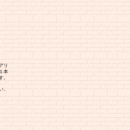
アリ
１本
す。
い、