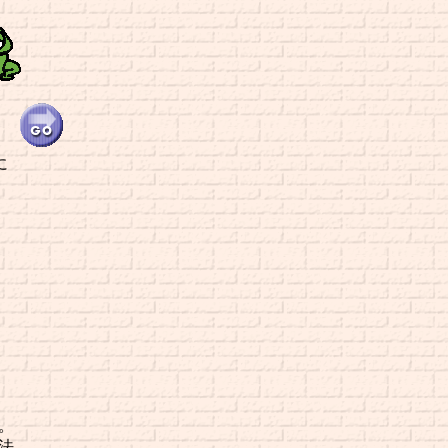
に
。
法