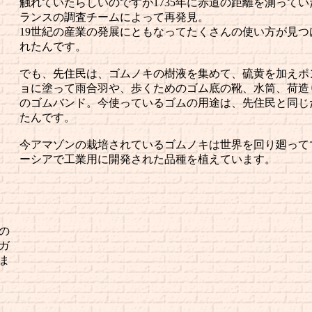
触れていたらしいのですが1735年に赤道の距離を測ってい
ランスの調査チームによって再発見。
19世紀の産業の発展にともなってたくさんの使い方が見つ
れたんです。
でも、先住民は、ゴムノキの樹液を集めて、硫黄を加えポ
ョに塗って雨合羽や、歩くためのゴム底の靴、水筒、荷造
のゴムバンド。今使っているゴムの用途は、先住民と同じ
たんです。
今アマゾンの栽培されているゴムノキは世界を回り廻って
ーシアで工業用に開発された品種を植えています。
の
ガ
ま