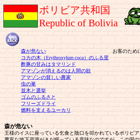
ボリビア共和国
Republic of Bolivia
森が危ない
お客のため
コカの木（Erythroxylum coca）のふる里
酢豚の甘みはタマリンド
アマゾンが消えるのは人間の欲
アマゾンの貧しい農家
虫の巣
並木と選挙
ゴムのふるさと
フリーズドライ
燃料を支えるユーカリ
森が危ない
王様のイスに座っている乞食と陰口を叩かれているボリビア
豊富な地下資源がまだ眠っている意味なのですが、この国の