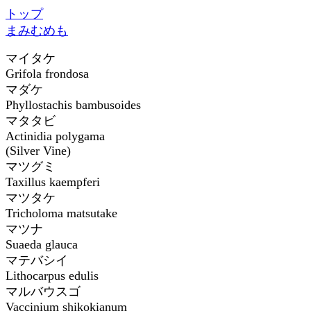
トップ
ま
み
む
め
も
マイタケ
Grifola frondosa
マダケ
Phyllostachis bambusoides
マタタビ
Actinidia polygama
(Silver Vine)
マツグミ
Taxillus kaempferi
マツタケ
Tricholoma matsutake
マツナ
Suaeda glauca
マテバシイ
Lithocarpus edulis
マルバウスゴ
Vaccinium shikokianum