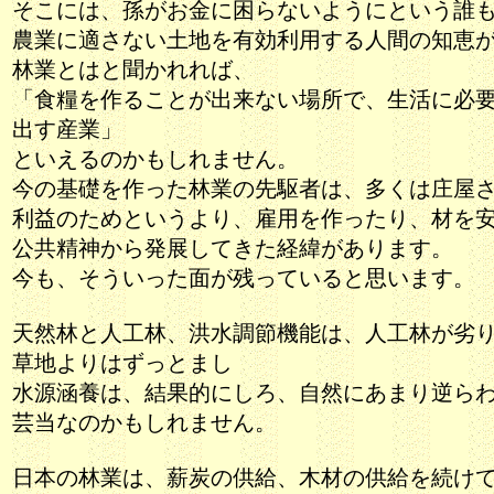
そこには、孫がお金に困らないようにという誰
農業に適さない土地を有効利用する人間の知恵
林業とはと聞かれれば、
「食糧を作ることが出来ない場所で、生活に必
出す産業」
といえるのかもしれません。
今の基礎を作った林業の先駆者は、多くは庄屋
利益のためというより、雇用を作ったり、材を
公共精神から発展してきた経緯があります。
今も、そういった面が残っていると思います。
天然林と人工林、洪水調節機能は、人工林が劣
草地よりはずっとまし
水源涵養は、結果的にしろ、自然にあまり逆ら
芸当なのかもしれません。
日本の林業は、薪炭の供給、木材の供給を続け