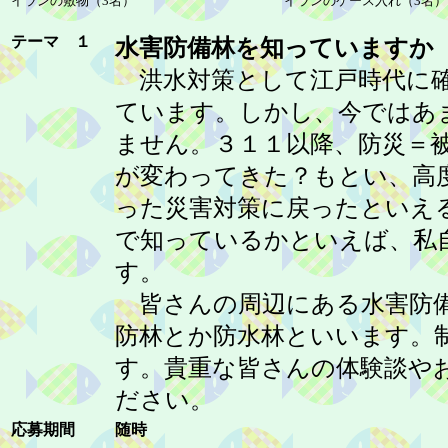
イランの敷物（3名）
イランのケース入れ（3名）
テーマ １
水害防備林を知っていますか
洪水対策として江戸時代に確
ています。しかし、今ではあ
ません。３１１以降、防災＝
が変わってきた？もとい、高
った災害対策に戻ったといえ
で知っているかといえば、私
す。
皆さんの周辺にある水害防備
防林とか防水林といいます。
す。貴重な皆さんの体験談や
ださい。
応募期間
随時