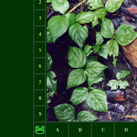
2
3
4
5
6
7
8
9
A
B
C
D