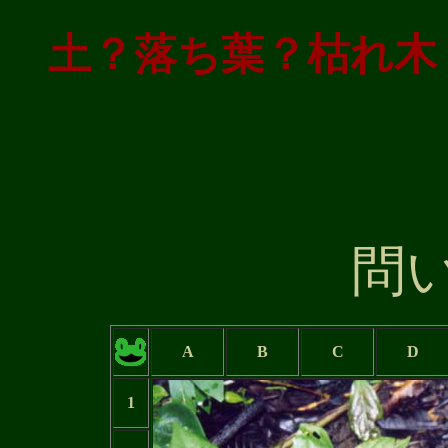
土？落ち葉？枯れ木
問
A
B
C
D
1