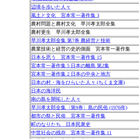
辺境を歩いた人々
風土と文化 宮本常一著作集 3
農村問題と農村文化 早川孝太郎全集
農村更生 早川孝太郎全集
早川孝太郎全集 第7巻 農経営と技術
農業技術と経営の史的側面 宮本常一著作集
日本を思う 宮本常一著作集 15
宮本常一著作集 5 日本の離島 第2集
宮本常一著作集 2 日本の中央と地方
日本の村・海をひらいた人々 (ちくま文庫)
日本の海洋民
南の島を開拓した人々
早川孝太郎全集〈第9巻〉島の民俗 (1976年)
都市の祭と民俗 宮本常一著作集
町のなりたち 日本民衆史
中世社会の残存 宮本常一著作集 11