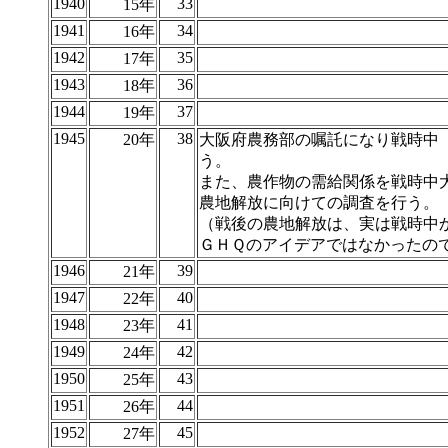
1940
33
15年
1941
34
16年
1942
35
17年
1943
36
18年
1944
37
19年
1945
38
20年
大阪府農務部の嘱託になり戦時中
う。
また、農作物の需給関係を戦時中
農地解放に向けての調査を行う。
（戦後の農地解放は、実は戦時中
ＧＨＱのアイデアではなかったの
1946
39
21年
1947
40
22年
1948
41
23年
1949
42
24年
1950
43
25年
1951
44
26年
1952
45
27年