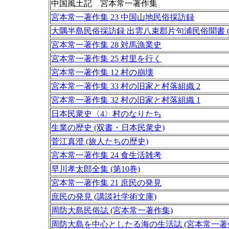
中国風土記 宮本常一著作集
宮本常一著作集 23 中国山地民俗採訪録
大隅半島民俗採訪録 出雲八束郡片句浦民俗聞書 
宮本常一著作集 28 対馬漁業史
宮本常一著作集 25 村里を行く
宮本常一著作集 12 村の崩壊
宮本常一著作集 33 村の旧家と村落組織 2
宮本常一著作集 32 村の旧家と村落組織 1
日本民衆史〈4〉村のなりたち
生業の歴史 (双書・日本民衆史)
菅江真澄 (旅人たちの歴史)
宮本常一著作集 24 食生活雑考
早川孝太郎全集 (第10巻)
宮本常一著作集 21 庶民の発見
庶民の発見 (講談社学術文庫)
周防大島民俗誌 (宮本常一著作集)
周防大島を中心としたる海の生活誌 (宮本常一著