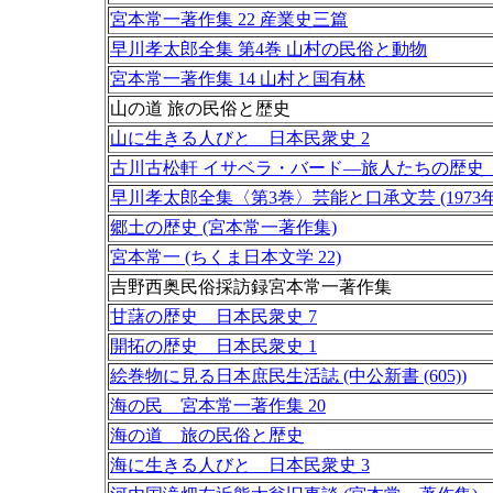
宮本常一著作集 22 産業史三篇
早川孝太郎全集 第4巻 山村の民俗と動物
宮本常一著作集 14 山村と国有林
山の道 旅の民俗と歴史
山に生きる人びと 日本民衆史 2
古川古松軒 イサベラ・バード―旅人たちの歴史
早川孝太郎全集〈第3巻〉芸能と口承文芸 (1973年
郷土の歴史 (宮本常一著作集)
宮本常一 (ちくま日本文学 22)
吉野西奥民俗採訪録宮本常一著作集
甘藷の歴史 日本民衆史 7
開拓の歴史 日本民衆史 1
絵巻物に見る日本庶民生活誌 (中公新書 (605))
海の民 宮本常一著作集 20
海の道 旅の民俗と歴史
海に生きる人びと 日本民衆史 3