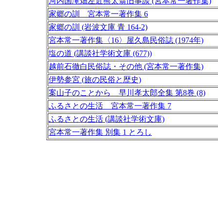
河内国滝畑左近熊太翁旧事談 (宮本常一著作集)
家郷の訓 宮本常一著作集 6
家郷の訓 (岩波文庫 青 164-2)
宮本常一著作集〈16〉屋久島民俗誌 (1974年)
塩の道 (講談社学術文庫 (677))
越前石徹白民俗誌・その他 (宮本常一著作集)
伊勢参宮 (旅の民俗と歴史)
案山子のことから 早川孝太郎全集 第8巻 (8)
ふるさとの生活 宮本常一著作集 7
ふるさとの生活 (講談社学術文庫)
宮本常一著作集 別集 1 とろし