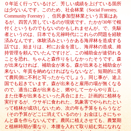
０年近く行っているけど、芳しい成績を上げている箇所
は少ないんです。このため、社会林業（Social Forestry,
Community Forestry）、住民参加型林業という言葉はあ
るが、四苦八苦しているのが現状です。たかが30年で根
付くというものでもないのかもしれませんが。で、先駆
者というのは、日本でも元禄時代にこれらの問題を経験
済みなんです。体験済みというかある海岸林を造成する
話では、始まりは、村にお金を渡し、海岸林の造成、維
持管理を頼んでいたんですけど、この補助金が途切れる
ことを恐れ、ちゃんと森作りをしなかったそうです。森
が出来なければ、補助金が来る。森が出来ると補助金が
来ない。年貢を納めなければならないなど、短期的に見
て農民側に不利と写ったからでしょう。同じ事が、途上
国でも起きています。森が出来ると雇用の場が無くなる
ので、適当に森が出来ると、燃やして一からやり直し。
また仕事が出来るといった具合にまた、計画的に植林を
実行するが、ウサギに食われた、気象害でやられたとい
って植林が成功しないため、次の年も予算をもらうなど
（その予算がどこに消えているのか）お金ほしさにちゃ
んと森を作らないんです。農民に植えさせても、農繁期
と植林時期が重なり、本腰を入れて取り組む気になれな