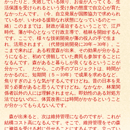
かったりと、失敗している限り、お金が入ってくる、生
活保護を受けられるという受け身の態度で自立心が育た
なかったんです。（今、自立発展が国際協力で求められ
ているが、いわゆる援助なれ状態になっているのと一
緒）このままでは、財政が逼迫するということで、江戸
時代、藩が中心となって行政主導で、植林を開始するん
です。ここで、様々な技術開発が藩の役人の手で生ま
れ、活用されます。（代替技術開発に20年～30年）。こ
こまで来れば、ある程度森が出来、その効果が分かるよ
うになると、初めて傍観していた農民も参加することに
なるんです。森があると暮らしが良くなるということが
分かって。 だから、この手のプロジェクトは、時間が
かかるのに、短期間（５～10年）で成果を求めるなど、
焦りすぎのような気がするんですけどね。昔の日本を見
習う必要があると思うんですけどね。なかなか、林業関
係者以外の人には理解されません。即効性のある対処方
法ではないのに、体質改善には時間がかかるということ
が分かってもらえないんです。
森が出来ると、次は維持管理になるのですが、これが
結構コスト高になるんです。そこで、維持管理をその森
に裨益を受ける村に任せることにするんです。立ってい