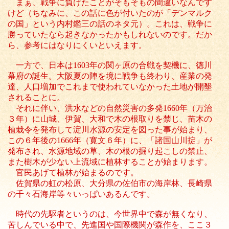
まぁ、戦争に負けたことがそもそもの間違いなんです
けど（ちなみに、この話に色が付いたのが「デンマルク
の国」という内村鑑三の話のネタ元）。これは、戦争に
勝っていたなら起きなかったかもしれないのです。だか
ら、参考にはなりにくいといえます。
一方で、日本は1603年の関ヶ原の合戦を契機に、徳川
幕府の誕生。大阪夏の陣を境に戦争も終わり、産業の発
達、人口増加でこれまで使われていなかった土地が開墾
されることに。
それに伴い、洪水などの自然災害の多発1660年（万治
３年）に山城、伊賀、大和で木の根取りを禁じ、苗木の
植栽令を発布して淀川水源の安定を図った事が始まり、
この６年後の1666年（寛文６年）に、「諸国山川掟」が
発布され、水源地域の草、木の根の掘り起こしの禁止、
また樹木が少ない上流域に植林することが始まります。
官民あげて植林が始まるのです。
佐賀県の虹の松原、大分県の佐伯市の海岸林、長崎県
の千々石海岸等々いっぱいあるんです。
時代の先駆者というのは、今世界中で森が無くなり、
苦しんでいる中で、先進国や国際機関が森作を、ここ３