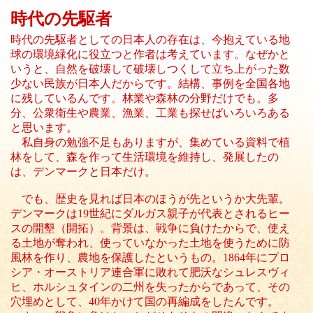
時代の先駆者
時代の先駆者としての日本人の存在は、今抱えている地
球の環境緑化に役立つと作者は考えています。なぜかと
いうと、自然を破壊して破壊しつくして立ち上がった数
少ない民族が日本人だからです。結構、事例を全国各地
に残しているんです。林業や森林の分野だけでも。多
分、公衆衛生や農業、漁業、工業も探せばいろいろある
と思います。
私自身の勉強不足もありますが、集めている資料で植
林をして、森を作って生活環境を維持し、発展したの
は、デンマークと日本だけ。
でも、歴史を見れば日本のほうが先というか大先輩。
デンマークは19世紀にダルガス親子が代表とされるヒー
スの開墾（開拓）。背景は、戦争に負けたからで、使え
る土地が奪われ、使っていなかった土地を使うために防
風林を作り、農地を保護したというもの。1864年にプロ
シア・オーストリア連合軍に敗れて肥沃なシュレスヴィ
ヒ、ホルシュタインの二州を失ったからであって、その
穴埋めとして、40年かけて国の再編成をしたんです。